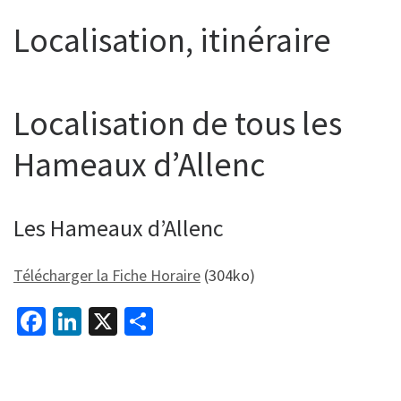
Localisation, itinéraire
Localisation de tous les
Hameaux d’Allenc
Les Hameaux d’Allenc
Télécharger la Fiche Horaire
(304ko)
Fa
Li
X
P
ce
n
ar
b
ke
ta