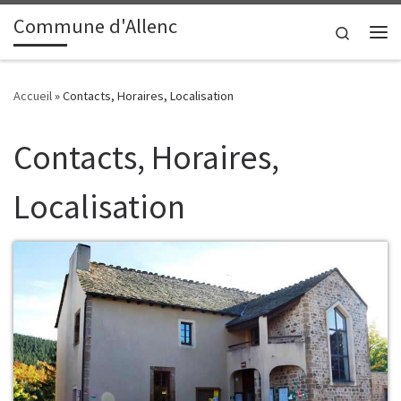
contenu
principal
Commune d'Allenc
Passer au contenu
Search
Me
Accueil
»
Contacts, Horaires, Localisation
Contacts, Horaires,
Localisation