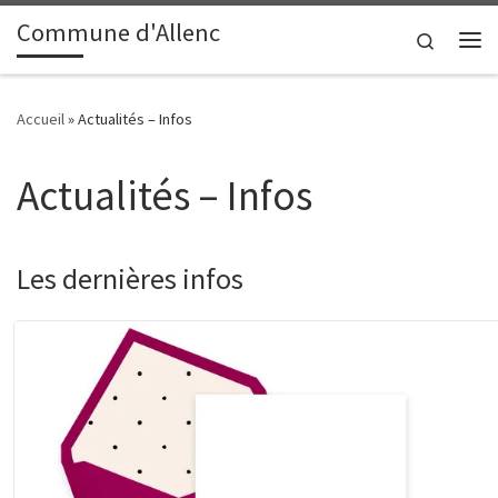
contenu
principal
Commune d'Allenc
Passer au contenu
Search
Me
Accueil
»
Actualités – Infos
Actualités – Infos
Les dernières infos