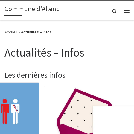
contenu
principal
Commune d'Allenc
Passer au contenu
Search
Me
Accueil
»
Actualités – Infos
Actualités – Infos
Les dernières infos