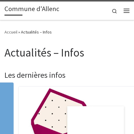
contenu
principal
Commune d'Allenc
Passer au contenu
Search
Me
Accueil
»
Actualités – Infos
Actualités – Infos
Les dernières infos