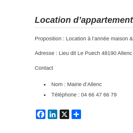
Location d’appartement
Proposition : Location à l’année maison 
Adresse : Lieu dit Le Puech 48190 Allen
Contact
Nom : Mairie d’Allenc
Téléphone : 04 66 47 66 79
F
Li
X
P
a
n
ar